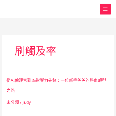
跳
至
主
要
內
容
刷觸及率
從AI倫理官到IG影響力先鋒：一位新手爸爸的熱血轉型
之路
未分類
/
judy