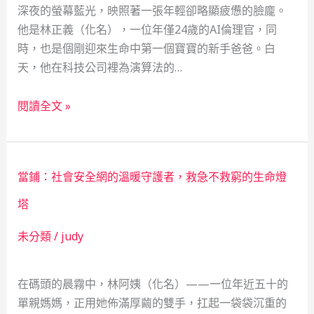
深夜的螢幕藍光，映照著一張年輕卻略顯疲憊的臉龐。
他是林正義（化名），一位年僅24歲的AI倫理官，同
時，也是個剛迎來生命中第一個寶寶的新手爸爸。白
天，他在科技公司裡為演算法的…
從
閱讀全文 »
AI
倫
理
當鋪：社會安全網的溫暖守護者，救急不救窮的生命燈
官
到
塔
IG
未分類
/
judy
影
響
力
在碼頭的晨霧中，林阿姨（化名）——一位年近五十的
先
單親媽媽，正用她佈滿厚繭的雙手，扛起一袋袋沉重的
鋒：