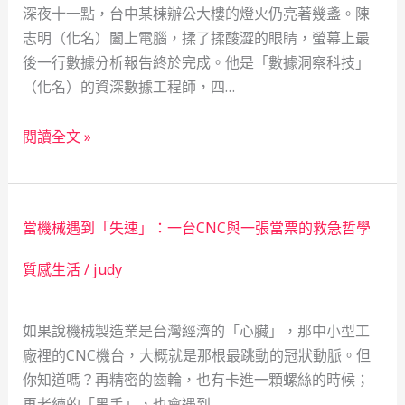
深夜十一點，台中某棟辦公大樓的燈火仍亮著幾盞。陳
志明（化名）闔上電腦，揉了揉酸澀的眼睛，螢幕上最
後一行數據分析報告終於完成。他是「數據洞察科技」
（化名）的資深數據工程師，四…
大
閱讀全文 »
數
據
專
當機械遇到「失速」：一台CNC與一張當票的救急哲學
家
爸
質感生活
/
judy
爸
的
如果說機械製造業是台灣經濟的「心臟」，那中小型工
救
廠裡的CNC機台，大概就是那根最跳動的冠狀動脈。但
急
你知道嗎？再精密的齒輪，也有卡進一顆螺絲的時候；
哲
再老練的「黑手」，也會遇到…
學：