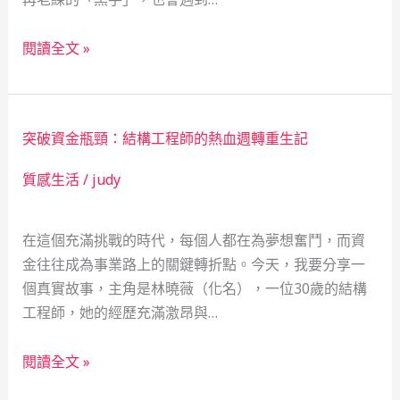
當
當
舖
閱讀全文 »
機
不
械
只
遇
是
突破資金瓶頸：結構工程師的熱血週轉重生記
到
當
「失
舖，
質感生活
/
judy
速」：
更
一
是
在這個充滿挑戰的時代，每個人都在為夢想奮鬥，而資
台
社
金往往成為事業路上的關鍵轉折點。今天，我要分享一
CNC
會
個真實故事，主角是林曉薇（化名），一位30歲的結構
與
安
工程師，她的經歷充滿激昂與…
一
全
張
網
突
當
閱讀全文 »
破
票