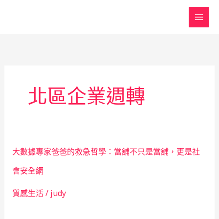
跳
至
主
要
內
容
北區企業週轉
大數據專家爸爸的救急哲學：當舖不只是當舖，更是社
會安全網
質感生活
/
judy