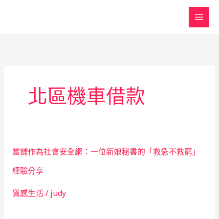
跳
至
主
要
內
容
北區機車借款
當鋪作為社會安全網：一位新娘秘書的「救急不救窮」
經驗分享
質感生活
/
judy