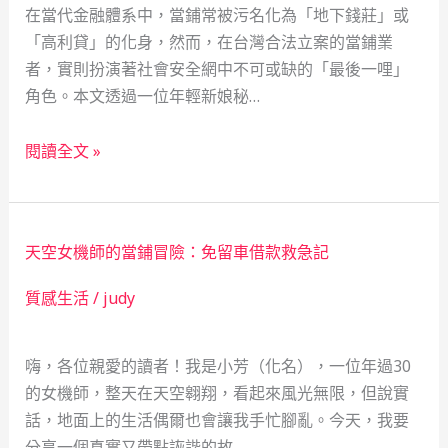
在當代金融體系中，當鋪常被污名化為「地下錢莊」或
「高利貸」的化身，然而，在台灣合法立案的當鋪業
者，實則扮演著社會安全網中不可或缺的「最後一哩」
角色。本文透過一位年輕新娘秘…
當
閱讀全文 »
鋪
作
為
天空女機師的當鋪冒險：免留車借款救急記
社
會
質感生活
/
judy
安
全
嗨，各位親愛的讀者！我是小芳（化名），一位年過30
網：
的女機師，整天在天空翱翔，看起來風光無限，但說實
一
話，地面上的生活偶爾也會讓我手忙腳亂。今天，我要
位
分享一個真實又帶點詼諧的故…
新