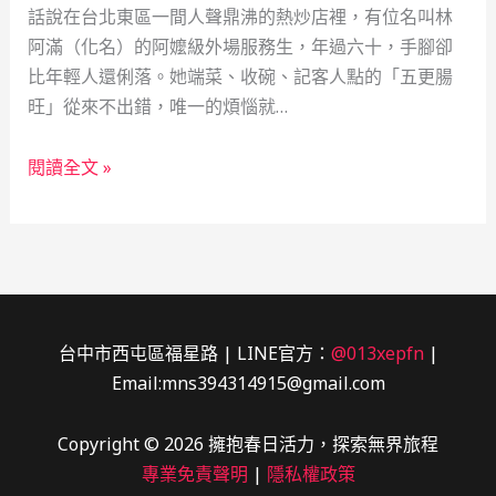
話說在台北東區一間人聲鼎沸的熱炒店裡，有位名叫林
阿滿（化名）的阿嬤級外場服務生，年過六十，手腳卻
比年輕人還俐落。她端菜、收碗、記客人點的「五更腸
旺」從來不出錯，唯一的煩惱就…
阿
閱讀全文 »
滿
嬸
的
加
密
奇
台中市西屯區福星路 | LINE官方：
@013xepfn
|
幻
Email:mns394314915@gmail.com
之
旅：
Copyright © 2026 擁抱春日活力，探索無界旅程
60
專業免責聲明
|
隱私權政策
歲