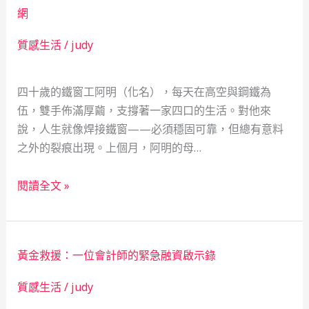
安
安
全
網
全
全
網
網
質感生活
/
judy
網！
的
20
真
歲
實
四十歲的鐵窗工阿明（化名），每天在高空與鋼鐵為
物
力
伍，雙手佈滿厚繭，支撐著一家四口的生活。對他來
流
量
說，人生就像焊接鐵窗——必須穩固可靠，但總有意料
司
之外的裂痕出現。上個月，阿明的母…
機
用
鐵
閱讀全文 »
機
窗
車
工
借
的
款
黃金救援：一位會計師的緊急融資啟示錄
數
化
據
質感生活
/
judy
解
解
危