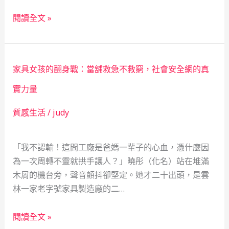
守
藝
從
閱讀全文 »
護
師
珠
的
寶
「救
加
急」
家具女孩的翻身戰：當舖救急不救窮，社會安全網的真
工
故
到
實力量
事，
當
看
質感生活
/
judy
舖：
見
一
社
個
「我不認輸！這間工廠是爸媽一輩子的心血，憑什麼因
會
20
為一次周轉不靈就拱手讓人？」曉彤（化名）站在堆滿
安
歲
木屑的機台旁，聲音顫抖卻堅定。她才二十出頭，是雲
全
女
林一家老字號家具製造廠的二…
網
孩
的
的
家
閱讀全文 »
溫
生