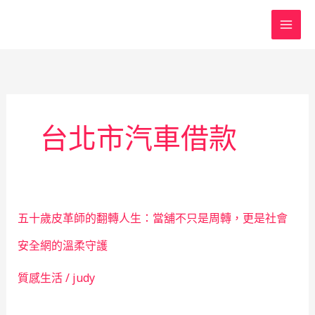
跳
至
主
要
內
容
台北市汽車借款
五十歲皮革師的翻轉人生：當舖不只是周轉，更是社會
安全網的溫柔守護
質感生活
/
judy