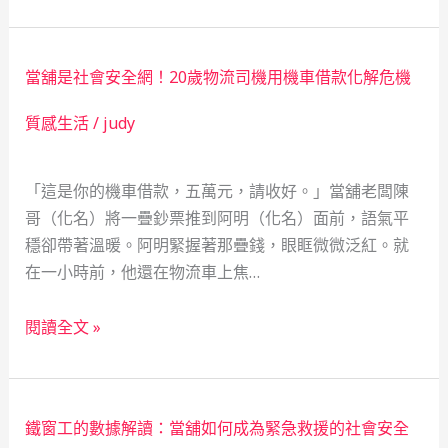
具
暖
命
女
轉
孩
折，
當舖是社會安全網！20歲物流司機用機車借款化解危機
的
見
翻
質感生活
/
judy
證
身
台
戰：
北
「這是你的機車借款，五萬元，請收好。」當舖老闆陳
當
市
哥（化名）將一疊鈔票推到阿明（化名）面前，語氣平
舖
當
穩卻帶著溫暖。阿明緊握著那疊錢，眼眶微微泛紅。就
救
舖
在一小時前，他還在物流車上焦…
急
如
不
何
當
救
閱讀全文 »
成
舖
窮，
為
是
社
社
社
會
會
鐵窗工的數據解讀：當舖如何成為緊急救援的社會安全
會
安