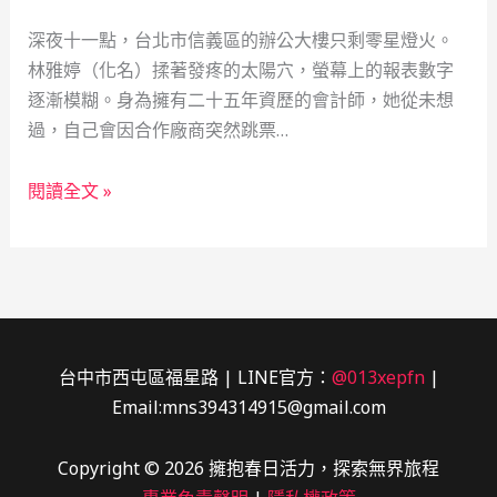
讀：
機
深夜十一點，台北市信義區的辦公大樓只剩零星燈火。
當
林雅婷（化名）揉著發疼的太陽穴，螢幕上的報表數字
舖
逐漸模糊。身為擁有二十五年資歷的會計師，她從未想
如
過，自己會因合作廠商突然跳票…
何
成
黃
為
閱讀全文 »
金
緊
救
急
援：
救
一
援
位
的
會
社
台中市西屯區福星路 | LINE官方：
@013xepfn
|
計
會
Email:mns394314915@gmail.com
師
安
的
全
Copyright © 2026 擁抱春日活力，探索無界旅程
緊
網