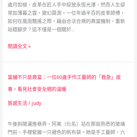
歲月如梭，皮革在匠人手中綻放永恆光澤，然而人生卻
常如薄暮之雲，變幻莫測。一位年過半百的皮革師傅，
如何在風雨飄搖之際，藉由合法合規的典當機制，重新
站穩腳步？這不僅是一個關於…
五
閱讀全文 »
十
歲
皮
當舖不只是典當：一位60歲手作工藝師的「救急」故
革
師
事，看見社會安全網的溫暖
的
質感生活
/
judy
翻
轉
人
午後斜陽灑進巷弄，阿美（化名）站在那扇熟悉的玻璃
生：
門前，手裡緊握一只褪色的帆布袋。她是手工藝師，六
當