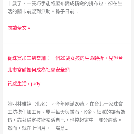
十歲了，一雙巧手能將廢布變成精緻的拼布包，卻在生
舖
活的關卡前感到無助。孫子日前…
不
只
當
閱讀全文 »
是
舖
周
不
轉，
只
更
從珠寶加工到當舖：一個20歲女孩的生命轉折，見證台
是
是
典
北市當舖如何成為社會安全網
社
當：
會
質感生活
/
judy
一
安
位
全
60
她叫林雅婷（化名），今年剛滿20歲，在台北一家珠寶
網
歲
工坊擔任加工員。雙手每天與鑽石、K金、細膩的鑲台為
的
手
伍，靠著穩定技術養活自己，也撐起家中一部分經濟。
溫
作
然而，就在上個月，一場意…
柔
工