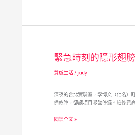
深
不
夜
是
的
冷
救
冰
急
冰
協
的
奏
緊急時刻的隱形翅
數
曲
字，
而
質感生活
/
judy
是
你
深夜的台北實驗室，李博文（化名）盯
轉
備故障，卻讓項目瀕臨停擺。維修費高
身
的
緊
閱讀全文 »
溫
急
暖
時