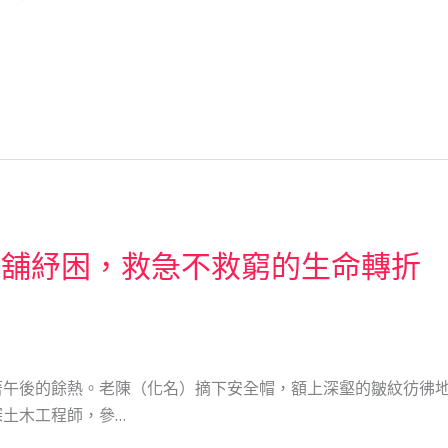
當舖紓困，救急不救窮的生命轉折
著午後的餘熱。老陳（化名）摘下安全帽，額上深壑的皺紋彷彿
土木工程師，參…