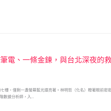
台筆電、一條金鍊，與台北深夜的
的七樓，僅剩一盞螢幕藍光還亮著。林明哲（化名）瞪著眼前密
階數據分析師，入…