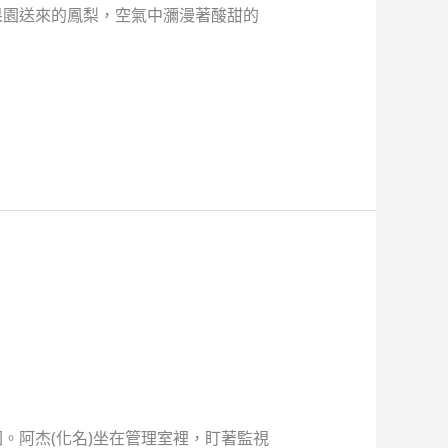
果園送來的鳳梨，空氣中瀰漫著酸甜的
。阿杰(化名)坐在管理室裡，盯著監視