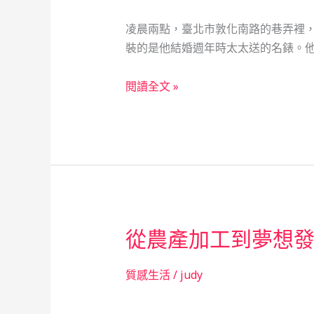
凌晨兩點，臺北市敦化南路的巷弄裡
裝的是他結婚週年時太太送的名錶。他
深
閱讀全文 »
夜
的
典
當：
一
位
資
從農產加工到夢想
訊
安
全
質感生活
/
judy
顧
問