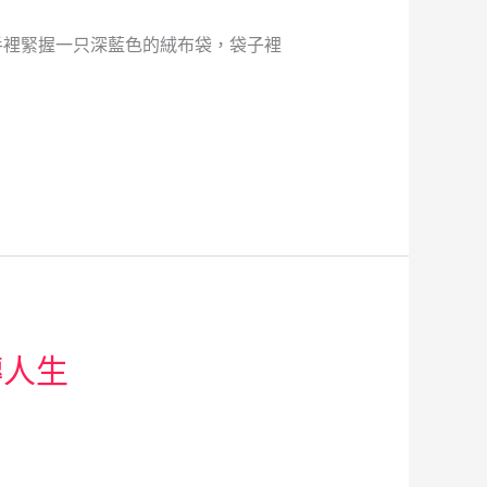
手裡緊握一只深藍色的絨布袋，袋子裡
轉人生