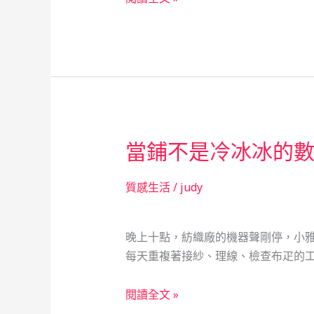
的
流
生
中
命
的
轉
數
折
據：
一
台
當鋪不是冷冰冰的
筆
電、
一
質感生活
/
judy
條
金
晚上十點，紡織廠的機器聲剛停，小雅
鍊，
每天重複著接紗、理線、檢查布疋的工
與
台
當
閱讀全文 »
北
鋪