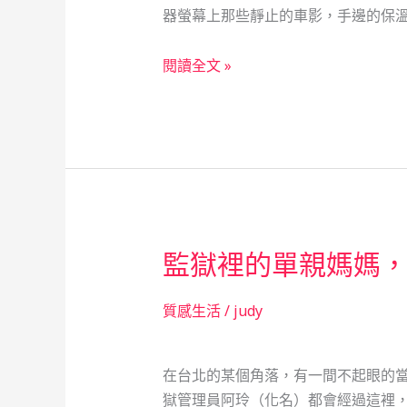
器螢幕上那些靜止的車影，手邊的保溫
如
何
停
閱讀全文 »
用
車
一
場
張
管
當
理
票
員
翻
的
轉
月
人
監獄裡的單親媽媽
光
生
寶
盒：
質感生活
/
judy
當
舖
在台北的某個角落，有一間不起眼的
裡
獄管理員阿玲（化名）都會經過這裡，