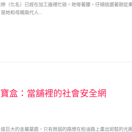
雅婷（化名）已經在加工廠裡忙碌。她彎著腰，仔細挑選著剛從
是她和母親兩代人…
光寶盒：當舖裡的社會安全網
座巨大的金屬墓園，只有微弱的路燈在柏油路上畫出斑駁的光圈