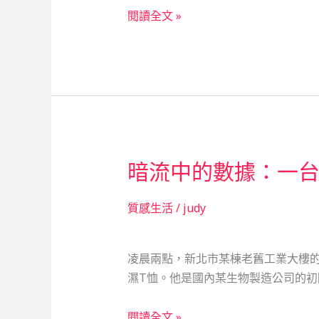
當
新
閱讀全文 »
舖
手
爸
爸
的
階
梯：
當
暗流中的數據：一
舖
紓
困，
質感生活
/
judy
救
急
凌晨兩點，新北市某棟老舊工業大樓
不
濕T恤。他是國內某生物製造公司的初
救
窮
暗
閱讀全文 »