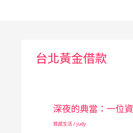
跳
至
主
要
內
容
台北黃金借款
深夜的典當：一位
質感生活
/
judy