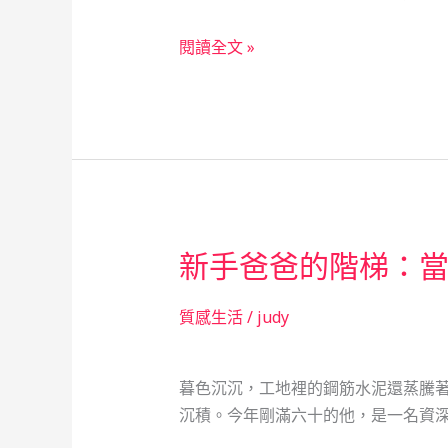
的
社
監
閱讀全文 »
會
獄
安
裡
全
的
網
單
親
媽
媽，
新手爸爸的階梯：
與
一
間
質感生活
/
judy
有
溫
暮色沉沉，工地裡的鋼筋水泥還蒸騰
度
沉積。今年剛滿六十的他，是一名資深
的