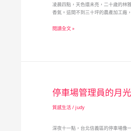
凌晨四點，天色還未亮，二十歲的林
的
香氣。這間不到三十坪的農產加工廠，
救
急
從
閱讀全文 »
抉
農
擇
產
加
工
到
夢
想
停車場管理員的月
發
光：
一
質感生活
/
judy
個
女
深夜十一點，台北信義區的停車場像一
孩