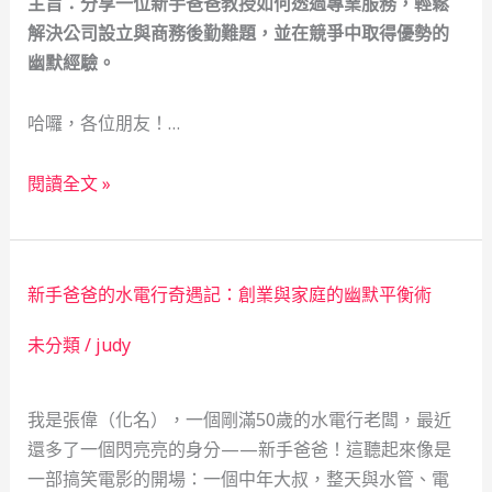
主旨：分享一位新手爸爸教授如何透過專業服務，輕鬆
解決公司設立與商務後勤難題，並在競爭中取得優勢的
幽默經驗。
哈囉，各位朋友！…
新
閱讀全文 »
手
爸
爸
新手爸爸的水電行奇遇記：創業與家庭的幽默平衡術
教
授
未分類
/
judy
的
創
我是張偉（化名），一個剛滿50歲的水電行老闆，最近
業
還多了一個閃亮亮的身分——新手爸爸！這聽起來像是
大
一部搞笑電影的開場：一個中年大叔，整天與水管、電
冒