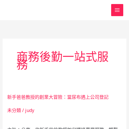
跳
至
主
要
內
容
商務後勤一站式服
務
新手爸爸教授的創業大冒險：當尿布遇上公司登記
未分類
/
judy