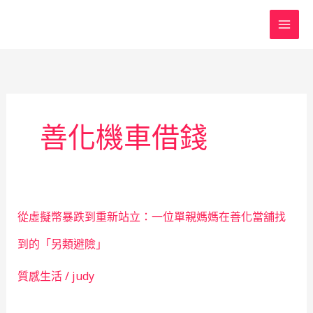
跳
至
主
要
內
容
善化機車借錢
從虛擬幣暴跌到重新站立：一位單親媽媽在善化當舖找
到的「另類避險」
質感生活
/
judy