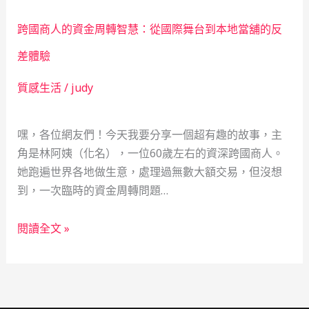
舖
險」
溫
重
跨國商人的資金周轉智慧：從國際舞台到本地當舖的反
度：
燃
一
差體驗
希
位
望
質感生活
/
judy
律
師
的
嘿，各位網友們！今天我要分享一個超有趣的故事，主
數
角是林阿姨（化名），一位60歲左右的資深跨國商人。
據
她跑遍世界各地做生意，處理過無數大額交易，但沒想
解
到，一次臨時的資金周轉問題…
讀，
揭
跨
閱讀全文 »
示
國
救
商
急
人
不
的