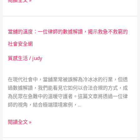
車
位
場
單
裡
親
當舖的溫度：一位律師的數據解讀，揭示救急不救窮的
的
媽
月
媽
社會安全網
光：
在
質感生活
/
judy
一
善
位
化
六
當
在現代社會中，當舖業常被誤解為冷冰冰的行業，但透
旬
舖
過數據解讀，我們能看見它如何以合法合規的方式，成
婦
找
為民眾在急難中的溫暖守護者。這篇文章將透過一位律
人
到
師的視角，結合極端環境案例，…
如
的
何
「另
當
閱讀全文 »
靠
類
舖
當
避
的