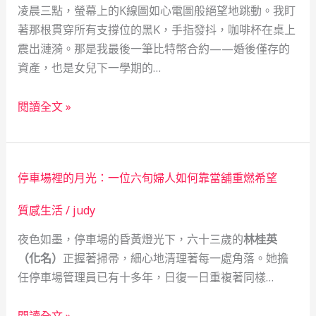
凌晨三點，螢幕上的K線圖如心電圖般絕望地跳動。我盯
著那根貫穿所有支撐位的黑K，手指發抖，咖啡杯在桌上
震出漣漪。那是我最後一筆比特幣合約——婚後僅存的
資產，也是女兒下一學期的…
從
閱讀全文 »
虛
擬
幣
停車場裡的月光：一位六旬婦人如何靠當舖重燃希望
暴
跌
質感生活
/
judy
到
夜色如墨，停車場的昏黃燈光下，六十三歲的
林桂英
重
（化名）
正握著掃帚，細心地清理著每一處角落。她擔
新
任停車場管理員已有十多年，日復一日重複著同樣…
站
立：
停
一
閱讀全文 »