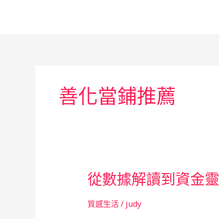
跳
至
主
要
內
容
善化當鋪推薦
從數據解讀到資金
質感生活
/
judy