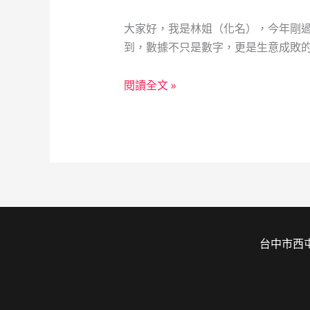
大家好，我是林姐（化名），今年剛過
到，數據不只是數字，更是生意成敗的
從
閱讀全文 »
數
據
解
讀
到
資
金
靈
台中市西屯
活
運
用：
一