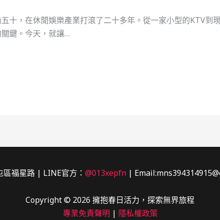
五十，在休閒娛樂產業打滾了二十多年。從一家小型的KTV到
關鍵。今天，就讓…
區福星路 | LINE官方：
@013xepfn
| Email:mns394314915@
Copyright © 2026 擁抱春日活力，探索無界旅程
專業免責聲明
|
隱私權政策