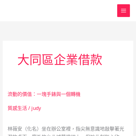
跳
至
主
要
內
容
大同區企業借款
流動的價值：一塊手錶與一個轉機
質感生活
/
judy
林薇安（化名）坐在辦公室裡，指尖無意識地敲擊著光