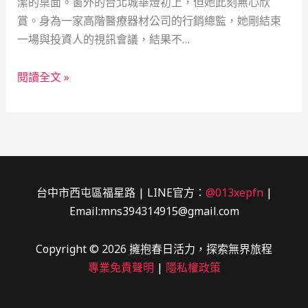
潔的桌面。窗外的台北城華燈初上，但她此刻無心欣
賞。身為一家高階醫療器材公司的行銷總監，她剛結束
一場與投資人的視訊會議，結果不…
流
閱讀全文 »
動
的
價
值：
一
塊
台中市西屯區福星路 | LINE官方：
@013xepfn
|
手
Email:mns394314915@gmail.com
錶
與
Copyright © 2026 擁抱春日活力，探索無界旅程
一
專業免責聲明
|
隱私權政策
個
轉