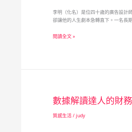
李明（化名）是位四十歲的廣告設計
卻讓他的人生劇本急轉直下。一名長期
當
閱讀全文 »
舖：
社
會
安
全
網
的
數據解讀達人的財
溫
暖
守
質感生活
/
judy
護
者