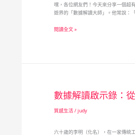
嘿，各位網友們！今天來分享一個超有
——
遊界的「數據解讀大師」。他常說：「
一
位
數
閱讀全文 »
廣
據
告
解
設
讀
計
達
師
人
的
的
救
財
急
數據解讀啟示錄：
務
與
導
復
航：
質感生活
/
judy
仇
從
之
導
旅
六十歲的李明（化名），在一家傳統
遊