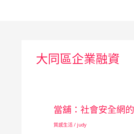
跳
至
主
要
內
容
大同區企業融資
當舖：社會安全網
質感生活
/
judy