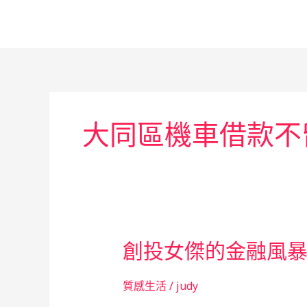
跳
至
主
要
內
容
大同區機車借款不
創投女傑的金融風
質感生活
/
judy