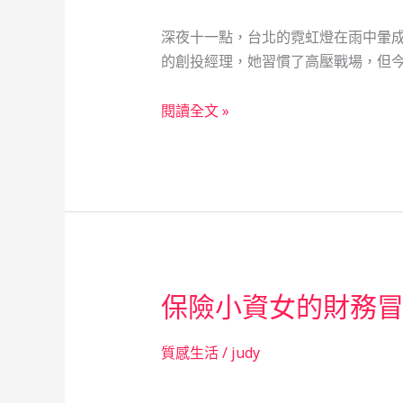
深夜十一點，台北的霓虹燈在雨中暈成
的創投經理，她習慣了高壓戰場，但
創
閱讀全文 »
投
女
傑
的
金
融
風
保險小資女的財務
暴：
當
鋪
質感生活
/
judy
如
何