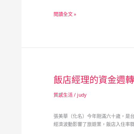
心
共
蜂
閱讀全文 »
創
起
奇
雲
蹟
湧：
一
位
養
蜂
飯店經理的資金週
人
的
血
質感生活
/
judy
淚
奮
張美華（化名）今年剛滿六十歲，是
鬥
經濟波動影響了旅遊業，飯店入住率驟
與