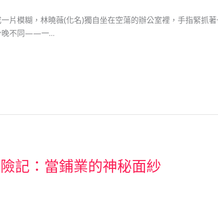
一片模糊，林曉薇(化名)獨自坐在空蕩的辦公室裡，手指緊抓
今晚不同——一…
冒險記：當鋪業的神秘面紗