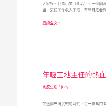
大家好，我是小美（化名），一個剛滿
成
話，這份工作收入不穩，有時月底看到
為
我
保
閱讀全文 »
的
險
社
小
會
資
安
女
全
的
網
財
務
年輕工地主任的熱
冒
險
記：
質感生活
/
judy
當
鋪
在這個充滿挑戰的時代，每一位奮鬥
業