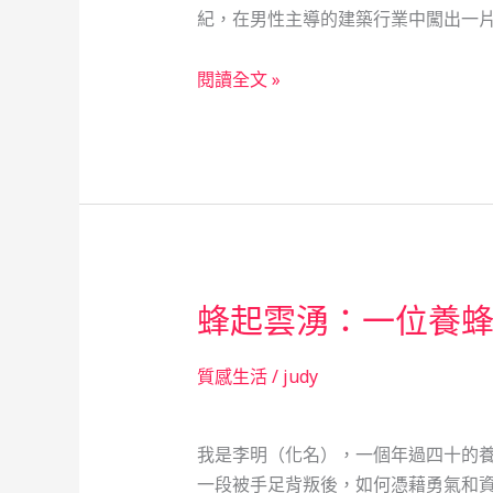
紀，在男性主導的建築行業中闖出一片
的
神
年
閱讀全文 »
秘
輕
面
工
紗
地
主
任
的
熱
蜂起雲湧：一位養
血
奮
鬥：
質感生活
/
judy
手
足
我是李明（化名），一個年過四十的
同
一段被手足背叛後，如何憑藉勇氣和資