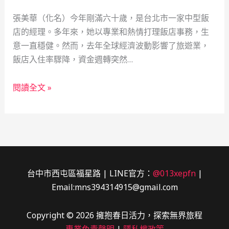
蜂
張美華（化名）今年剛滿六十歲，是台北市一家中型飯
人
店的經理。多年來，她以專業和熱情打理飯店事務，生
的
意一直穩健。然而，去年全球經濟波動影響了旅遊業，
血
飯店入住率驟降，資金週轉突然…
淚
奮
飯
鬥
閱讀全文 »
店
與
經
重
理
生
的
之
資
路
金
台中市西屯區福星路 | LINE官方：
@013xepfn
|
週
Email:mns394314915@gmail.com
轉
智
Copyright © 2026 擁抱春日活力，探索無界旅程
慧：
專業免責聲明
|
隱私權政策