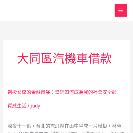
跳
至
主
要
內
容
大同區汽機車借款
創投女傑的金融風暴：當鋪如何成為我的社會安全網
質感生活
/
judy
深夜十一點，台北的霓虹燈在雨中暈成一片模糊，林曉