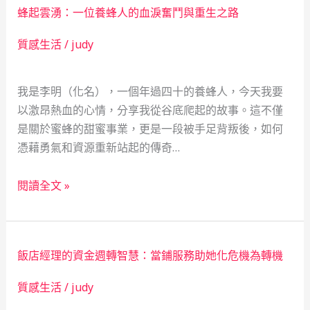
蜂起雲湧：一位養蜂人的血淚奮鬥與重生之路
主
面
任
紗
質感生活
/
judy
的
熱
我是李明（化名），一個年過四十的養蜂人，今天我要
血
以激昂熱血的心情，分享我從谷底爬起的故事。這不僅
奮
是關於蜜蜂的甜蜜事業，更是一段被手足背叛後，如何
鬥：
憑藉勇氣和資源重新站起的傳奇…
手
足
蜂
同
閱讀全文 »
起
心
雲
共
湧：
創
飯店經理的資金週轉智慧：當鋪服務助她化危機為轉機
一
奇
位
蹟
質感生活
/
judy
養