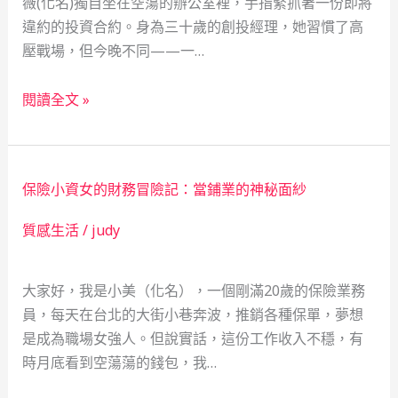
薇(化名)獨自坐在空蕩的辦公室裡，手指緊抓著一份即將
違約的投資合約。身為三十歲的創投經理，她習慣了高
壓戰場，但今晚不同——一…
創
閱讀全文 »
投
女
傑
保險小資女的財務冒險記：當鋪業的神秘面紗
的
金
質感生活
/
judy
融
風
大家好，我是小美（化名），一個剛滿20歲的保險業務
暴：
員，每天在台北的大街小巷奔波，推銷各種保單，夢想
當
是成為職場女強人。但說實話，這份工作收入不穩，有
鋪
時月底看到空蕩蕩的錢包，我…
如
何