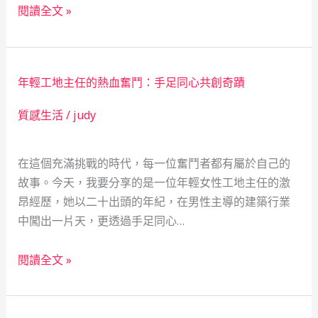
保
成
閱讀全文 »
險
為
小
我
資
的
年輕工地主任的熱血奮鬥：手足同心共創奇蹟
女
社
的
會
質感生活
/
judy
財
安
務
全
在這個充滿挑戰的時代，每一位奮鬥者都有屬於自己的
冒
網
故事。今天，我要分享的是一位年輕女性工地主任的激
險
昂經歷，她以二十出頭的年紀，在男性主導的建築行業
記：
中闖出一片天，更透過手足同心…
當
鋪
年
業
閱讀全文 »
輕
的
工
神
地
秘