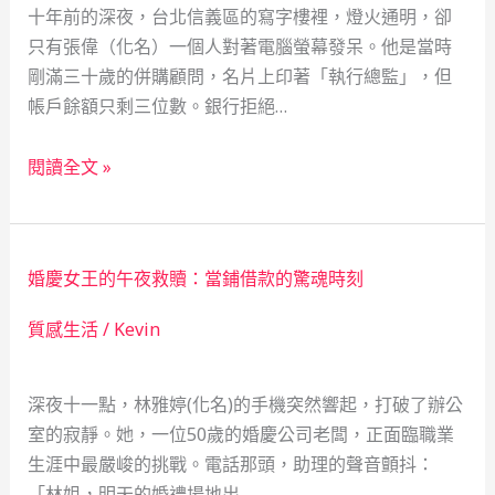
十年前的深夜，台北信義區的寫字樓裡，燈火通明，卻
只有張偉（化名）一個人對著電腦螢幕發呆。他是當時
剛滿三十歲的併購顧問，名片上印著「執行總監」，但
帳戶餘額只剩三位數。銀行拒絕…
從
閱讀全文 »
谷
底
翻
婚慶女王的午夜救贖：當鋪借款的驚魂時刻
身：
一
質感生活
/
Kevin
位
併
深夜十一點，林雅婷(化名)的手機突然響起，打破了辦公
購
室的寂靜。她，一位50歲的婚慶公司老闆，正面臨職業
顧
生涯中最嚴峻的挑戰。電話那頭，助理的聲音顫抖：
問
「林姐，明天的婚禮場地出…
如