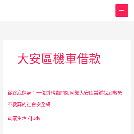
跳
至
主
要
內
容
大安區機車借款
從谷底翻身：一位併購顧問如何靠大安區當舖找到救急
不救窮的社會安全網
質感生活
/
judy