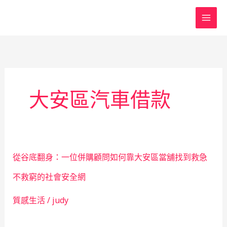
跳
至
主
要
內
容
大安區汽車借款
從谷底翻身：一位併購顧問如何靠大安區當舖找到救急
不救窮的社會安全網
質感生活
/
judy