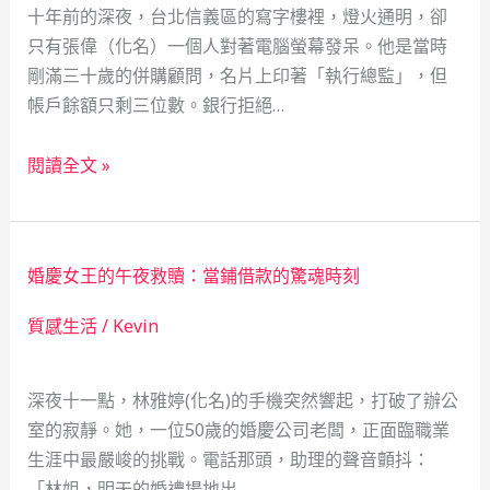
十年前的深夜，台北信義區的寫字樓裡，燈火通明，卻
只有張偉（化名）一個人對著電腦螢幕發呆。他是當時
剛滿三十歲的併購顧問，名片上印著「執行總監」，但
帳戶餘額只剩三位數。銀行拒絕…
從
閱讀全文 »
谷
底
翻
婚慶女王的午夜救贖：當鋪借款的驚魂時刻
身：
一
質感生活
/
Kevin
位
併
深夜十一點，林雅婷(化名)的手機突然響起，打破了辦公
購
室的寂靜。她，一位50歲的婚慶公司老闆，正面臨職業
顧
生涯中最嚴峻的挑戰。電話那頭，助理的聲音顫抖：
問
「林姐，明天的婚禮場地出…
如