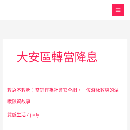
跳
至
主
要
內
容
大安區轉當降息
救急不救窮：當鋪作為社會安全網，一位游泳教練的溫
暖融資故事
質感生活
/
judy