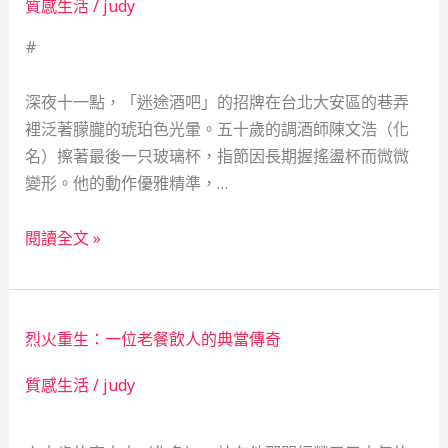
質感生活
/
judy
金
密
#
週
揭
轉
露
冒
深夜十一點，「迷途酒吧」的招牌在台北大安區的巷弄
險：
裡泛著朦朧的琥珀色光暈。五十歲的調酒師陳文浩（化
大
名）擦著最後一只玻璃杯，指節因長期握搖盪杯而微微
安
變形。他的動作優雅精準，…
區
借
當
閱讀全文 »
款
鋪
經
的
驗
詭
烈火重生：一位老餐飲人的典當傳奇
談
譎
契
質感生活
/
judy
約：
調