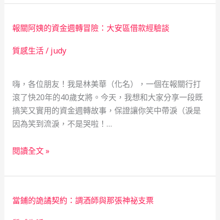
謎
與
霧：
蛻
報關阿姨的資金週轉冒險：大安區借款經驗談
一
變
位
質感生活
/
judy
林
業
嗨，各位朋友！我是林美華（化名），一個在報關行打
女
滾了快20年的40歲女將。今天，我想和大家分享一段既
子
搞笑又實用的資金週轉故事，保證讓你笑中帶淚（淚是
的
因為笑到流淚，不是哭啦！…
緊
急
報
財
閱讀全文 »
關
務
阿
轉
姨
折
當鋪的詭譎契約：調酒師與那張神祕支票
的
與
資
秘