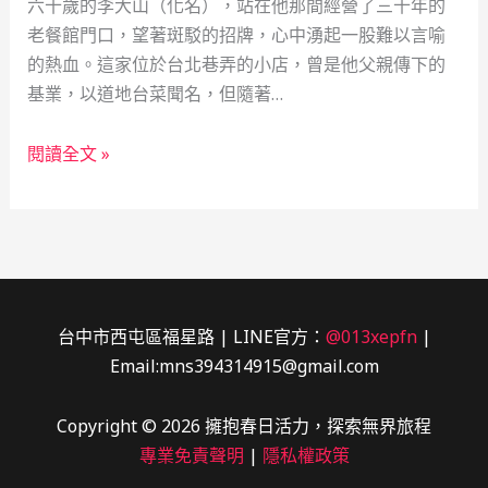
六十歲的李大山（化名），站在他那間經營了三十年的
酒
老餐館門口，望著斑駁的招牌，心中湧起一股難以言喻
師
的熱血。這家位於台北巷弄的小店，曾是他父親傳下的
與
基業，以道地台菜聞名，但隨著…
那
張
烈
神
閱讀全文 »
火
祕
重
支
生：
票
一
位
老
台中市西屯區福星路 | LINE官方：
@013xepfn
|
餐
Email:mns394314915@gmail.com
飲
人
Copyright © 2026 擁抱春日活力，探索無界旅程
的
專業免責聲明
|
隱私權政策
典