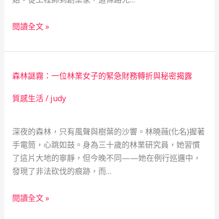
全
五
網，
閱讀全文 »
十
一
而
位
知
游
森林謎霧：一位林業女子的緊急財務轉折與秘密揭露
天
泳
命：
教
質感生活
/
judy
AI
練
創
的
深夜的森林，只有風聲與樹葉的沙響。林曉薇(化名)握著
業
溫
手電筒，心跳如鼓。身為三十歲的林業研究員，她習慣
家
暖
了這片大地的寧靜，但今晚不同——她在例行巡邏中，
的
融
發現了非法砍伐的痕跡，而…
資
資
金
故
森
覺
事
閱讀全文 »
林
醒