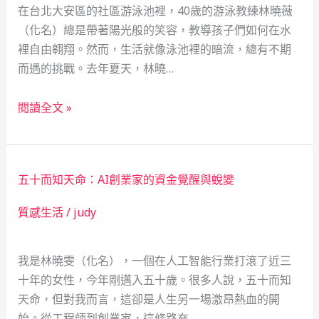
在台北大安區的社區游泳池裡，40歲的游泳教練林曉薇
（化名）總是帶著陽光般的笑容，教導孩子們如何在水
裡自由翱翔。然而，生活就像泳池裡的暗流，總有不期
而遇的挑戰。去年夏天，林曉…
救
閱讀全文 »
急
不
救
五十而知天命：AI創業家的資金覺醒與蛻變
窮：
當
質感生活
/
judy
鋪
作
我是林曉雯（化名），一個在人工智能行業打滾了近三
為
十年的女性，今年剛邁入五十歲。很多人說，五十而知
社
天命，但對我而言，這卻是人生另一場激昂熱血的開
會
始。從工程師到創業家，這條路充…
安