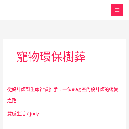
跳
至
主
要
內
容
寵物環保樹葬
從設計師到生命禮儀推手：一位80歲室內設計師的蛻變
之路
質感生活
/
judy