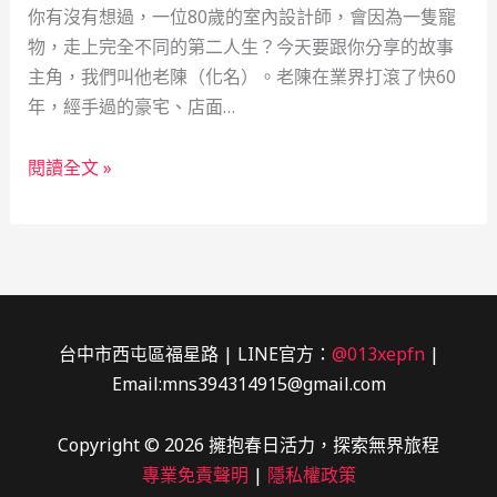
你有沒有想過，一位80歲的室內設計師，會因為一隻寵
物，走上完全不同的第二人生？今天要跟你分享的故事
主角，我們叫他老陳（化名）。老陳在業界打滾了快60
年，經手過的豪宅、店面…
從
閱讀全文 »
設
計
師
到
生
命
台中市西屯區福星路 | LINE官方：
@013xepfn
|
禮
Email:mns394314915@gmail.com
儀
推
Copyright © 2026 擁抱春日活力，探索無界旅程
手：
專業免責聲明
|
隱私權政策
一