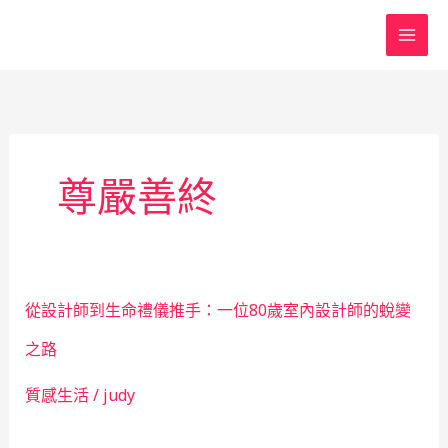
跳
至
主
要
內
容
尊嚴善終
從設計師到生命禮儀推手：一位80歲室內設計師的蛻變
之路
質感生活
/
judy