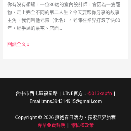
你有沒有想過，一位80歲的室內設計師，會因為一隻寵
物，走上完全不同的第二人生？今天要跟你分享的故事
主角，我們叫他老陳（化名）。老陳在業界打滾了快60
年，經手過的豪宅、店面…
從
閱讀全文 »
設
計
師
到
生
命
台中市西屯區福星路 | LINE官方：
@013xepfn
|
禮
Email:mns394314915@gmail.com
儀
推
Copyright © 2026 擁抱春日活力，探索無界旅程
手：
專業免責聲明
|
隱私權政策
一