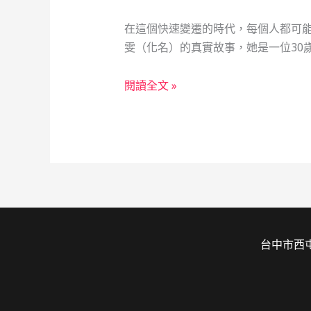
在這個快速變遷的時代，每個人都可
雯（化名）的真實故事，她是一位30
焊
閱讀全文 »
接
工
程
師
的
救
急
之
台中市西屯
旅：
當
鋪，
社