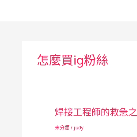
跳
至
主
要
內
容
怎麼買ig粉絲
焊接工程師的救急
未分類
/
judy