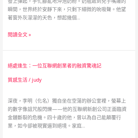
發上彈起，手忙腳亂地沖泡奶粉。奶瓶遞到兒子嘴邊的
瞬間，世界終於安靜下來，只剩下細微的吮吸聲。他望
著窗外灰濛濛的天色，想起幾個…
當
閱讀全文 »
舖
裡
的
絕處逢生：一位互聯網創業者的融資驚魂記
月
光：
質感生活
/
judy
一
位
深夜，李明（化名）獨自坐在空蕩的辦公室裡，螢幕上
新
的數字像詛咒般閃爍——他的互聯網新創公司正面臨資
手
金鏈斷裂的危機。四十歲的他，曾以為自己能顛覆行
爸
業，如今卻被現實逼到絕境。家庭…
爸
的