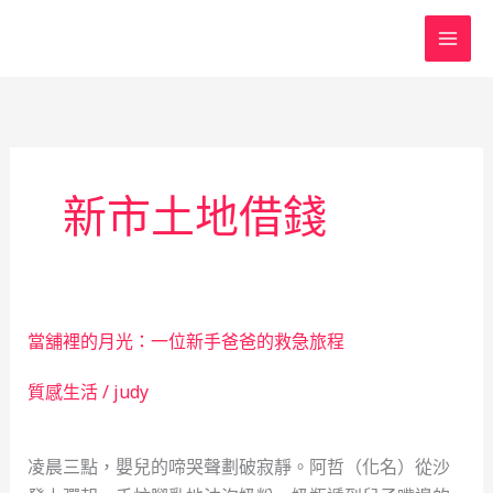
跳
至
主
要
內
容
新市土地借錢
當舖裡的月光：一位新手爸爸的救急旅程
質感生活
/
judy
凌晨三點，嬰兒的啼哭聲劃破寂靜。阿哲（化名）從沙