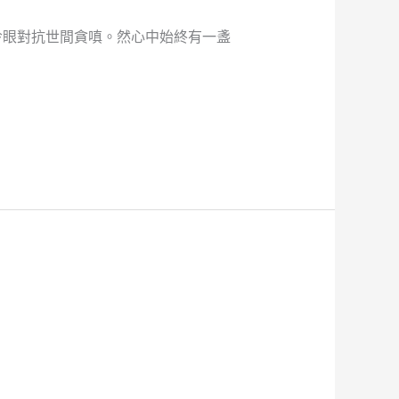
冷眼對抗世間貪嗔。然心中始終有一盞