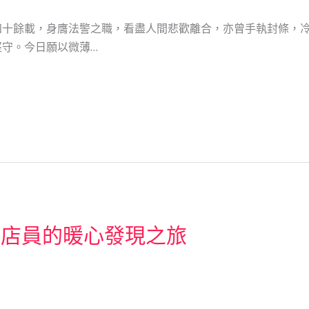
四十餘載，身膺法警之職，看盡人間悲歡離合，亦曾手執封條，
守。今日願以微薄…
位店員的暖心發現之旅