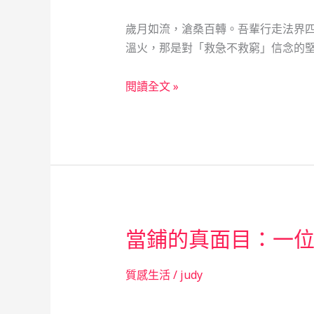
歲月如流，滄桑百轉。吾輩行走法界
溫火，那是對「救急不救窮」信念的堅
法
閱讀全文 »
警
鐵
漢
的
柔
情：
見
當鋪的真面目：一
證
當
舖
質感生活
/
judy
作
為