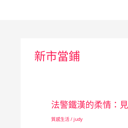
跳
至
主
要
內
容
新市當鋪
法警鐵漢的柔情：
質感生活
/
judy