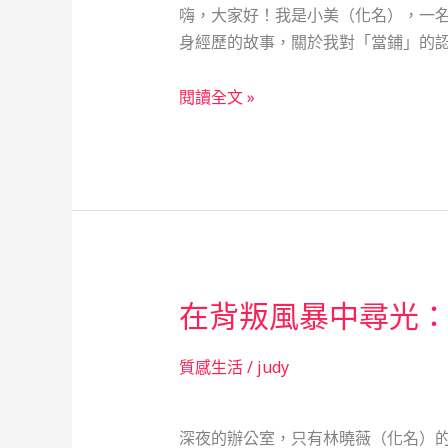
嗨，大家好！我是小美（化名），一名
社
身經歷的故事，關於我對「當鋪」的認
會
安
當
閱讀全文 »
全
鋪
網
的
的
真
真
面
實
目：
故
一
事
位
在背叛風暴中尋光：
店
員
的
質感生活
/
judy
暖
心
深夜的辦公室，只有林曉薇（化名）的
發