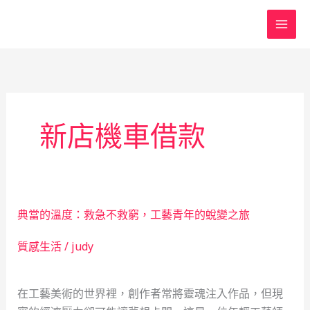
跳
至
主
要
內
容
新店機車借款
典當的溫度：救急不救窮，工藝青年的蛻變之旅
質感生活
/
judy
在工藝美術的世界裡，創作者常將靈魂注入作品，但現