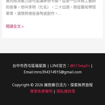
實的經濟壓力卻可能讓夢想卡關。這是一位年輕工藝師
的故事，他叫李明（化名），二十出頭，剛從藝術學院
畢業，滿懷熱情投身陶瓷創作。…
典
閱讀全文 »
當
的
溫
度：
救
急
台中市西屯區福星路 | LINE官方：
@013xepfn
|
不
Email:mns394314915@gmail.com
救
窮，
Copyright © 2026 擁抱春日活力，探索無界旅程
工
專業免責聲明
|
隱私權政策
藝
青