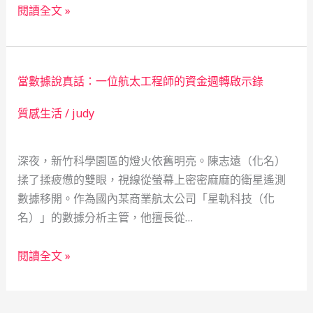
熱
同
閱讀全文 »
血
心
突
的
破：
當
當數據說真話：一位航太工程師的資金週轉啟示錄
極
鋪
端
奇
質感生活
/
judy
環
遇
境
記
深夜，新竹科學園區的燈火依舊明亮。陳志遠（化名）
下
揉了揉疲憊的雙眼，視線從螢幕上密密麻麻的衛星遙測
育
數據移開。作為國內某商業航太公司「星軌科技（化
種
名）」的數據分析主管，他擅長從…
專
家
當
的
閱讀全文 »
數
資
據
金
說
風