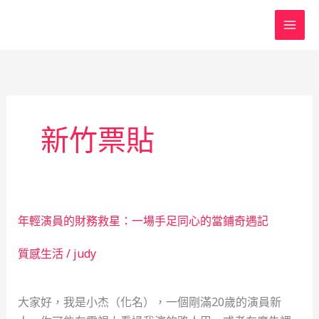
跳
至
主
要
內
容
新竹票貼
年輕演員的財務救星：一場手足同心的當鋪奇遇記
質感生活
/
judy
大家好，我是小杰（化名），一個剛滿20歲的演員新