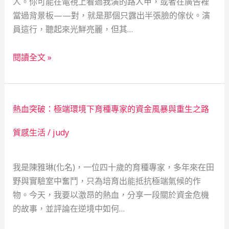
人。你可能在電視上看過我演的路人甲，或者在廣告裡
當過背景板——對，就是那個只露出半張臉的傢伙。演
員這行，聽起來光鮮亮麗，但其…
年
閱讀全文 »
輕
演
員
熱血突破：極端環境下育種專家的資金風暴與重生之路
的
財
質感生活
/
judy
務
救
我是陳雅琳(化名)，一位四十歲的育種專家，多年來在田
星：
野與實驗室中奮鬥，只為培育出能抵抗極端氣候的作
一
物。今天，我要以激昂的熱血，分享一段關於資金危機
場
的故事，並評論在逆境中如何…
手
足