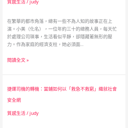
質感生活
/
judy
保
學
全
家
在繁華的都市角落，總有一些不為人知的故事正在上
大
用
演。小美（化名），一位年約三十的總務人員，每天忙
叔
「新
於處理公司瑣事，生活看似平靜，卻隱藏著無形的壓
看
莊
力。作為家庭的經濟支柱，她必須面…
見
借
的
款」
當
社
翻
閱讀全文 »
鋪：
會
轉
救
安
命
急
全
運
捷運司機的轉機：當鋪如何以「救急不救窮」織就社會
不
網
的
救
真
安全網
窮
實
質感生活
/
judy
的
告
社
白