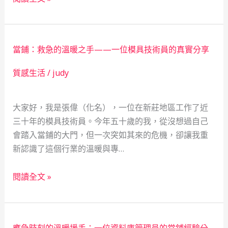
鋪
位
的
寵
溫
物
當鋪：救急的溫暖之手——一位模具技術員的真實分享
度：
美
一
容
質感生活
/
judy
朵
師
鮮
的
大家好，我是張偉（化名），一位在新莊地區工作了近
花
故
三十年的模具技術員。今年五十歲的我，從沒想過自己
背
事
會踏入當鋪的大門，但一次突如其來的危機，卻讓我重
後
新認識了這個行業的溫暖與專…
的
救
當
急
閱讀全文 »
鋪：
故
救
事
急