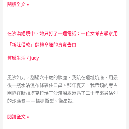
雪
陳
閱讀全文 »
中
的
送
典
炭
當
在沙漠絕境中，她只打了一通電話：一位女考古學家用
的
故
溫
事
「新莊借款」翻轉命運的真實告白
度：
質感生活
/
judy
一
位
保
風沙如刀，刮過六十歲的臉龐，我趴在遺址坑底，用最
險
後一瓶水沾濕布條裹住口鼻。那年夏天，我帶領的考古
業
團隊在新疆塔克拉瑪干沙漠深處遭遇了二十年來最猛烈
前
的沙塵暴——帳棚撕裂、衛星設…
輩
與
在
閱讀全文 »
當
沙
舖