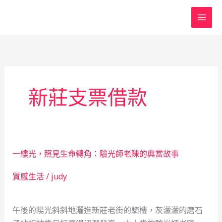
跳
至
主
要
內
容
新莊支票借款
一縷光，照見生命轉角：驗光師老陳的典當故事
質感生活
/
judy
午後的陽光斜斜地灑進新莊老街的騎樓，灰濛濛的磨石