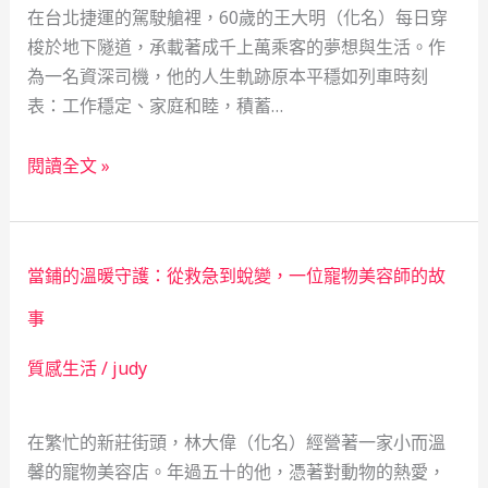
會
在台北捷運的駕駛艙裡，60歲的王大明（化名）每日穿
安
梭於地下隧道，承載著成千上萬乘客的夢想與生活。作
全
為一名資深司機，他的人生軌跡原本平穩如列車時刻
網，
表：工作穩定、家庭和睦，積蓄…
點
亮
捷
閱讀全文 »
人
運
生
司
轉
機
機
當鋪的溫暖守護：從救急到蛻變，一位寵物美容師的故
的
轉
事
機：
質感生活
/
judy
當
鋪
如
在繁忙的新莊街頭，林大偉（化名）經營著一家小而溫
何
馨的寵物美容店。年過五十的他，憑著對動物的熱愛，
以