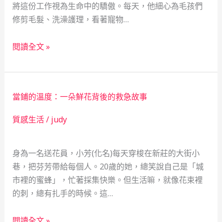
將這份工作視為生命中的驕傲。每天，他細心為毛孩們
「救
修剪毛髮、洗澡護理，看著寵物…
急
不
當
閱讀全文 »
救
鋪
窮」
的
織
溫
就
當鋪的溫度：一朵鮮花背後的救急故事
暖
社
守
質感生活
/
judy
會
護：
安
從
全
身為一名送花員，小芳(化名)每天穿梭在新莊的大街小
救
網
巷，把芬芳帶給每個人。20歲的她，總笑說自己是「城
急
市裡的蜜蜂」，忙著採集快樂。但生活嘛，就像花束裡
到
的刺，總有扎手的時候。這…
蛻
變，
當
一
閱讀全文 »