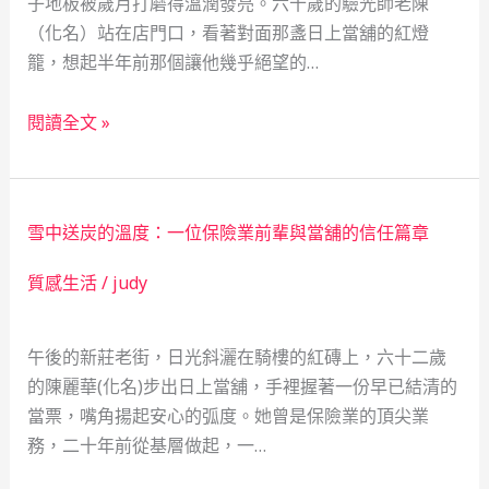
子地板被歲月打磨得溫潤發亮。六十歲的驗光師老陳
（化名）站在店門口，看著對面那盞日上當舖的紅燈
籠，想起半年前那個讓他幾乎絕望的…
一
閱讀全文 »
縷
光，
照
雪中送炭的溫度：一位保險業前輩與當舖的信任篇章
見
生
質感生活
/
judy
命
轉
午後的新莊老街，日光斜灑在騎樓的紅磚上，六十二歲
角：
的陳麗華(化名)步出日上當舖，手裡握著一份早已結清的
驗
當票，嘴角揚起安心的弧度。她曾是保險業的頂尖業
光
務，二十年前從基層做起，一…
師
老