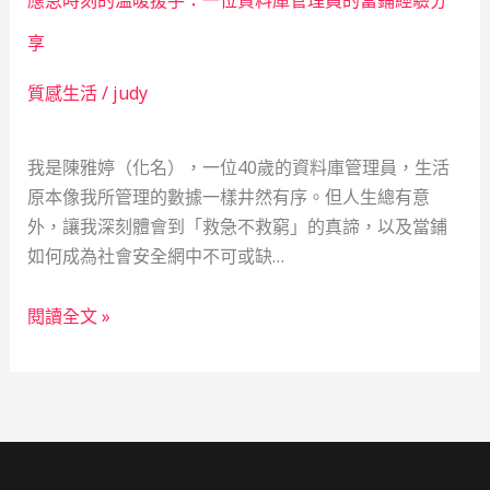
應急時刻的溫暖援手：一位資料庫管理員的當鋪經驗分
的
溫
享
暖
質感生活
/
judy
之
手
——
我是陳雅婷（化名），一位40歲的資料庫管理員，生活
一
原本像我所管理的數據一樣井然有序。但人生總有意
位
外，讓我深刻體會到「救急不救窮」的真諦，以及當鋪
模
如何成為社會安全網中不可或缺…
具
技
應
閱讀全文 »
術
急
員
時
的
刻
真
的
實
溫
分