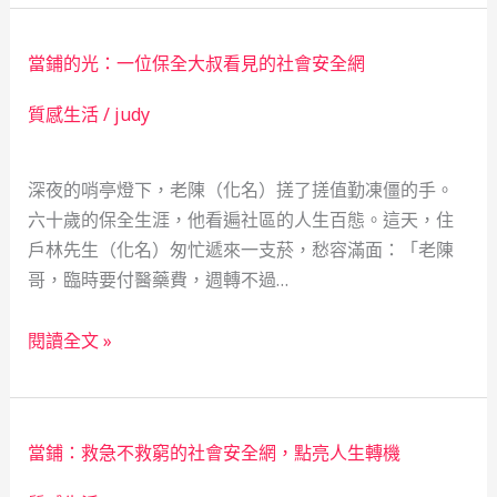
漠
的
絕
信
當鋪的光：一位保全大叔看見的社會安全網
境
任
中，
質感生活
/
judy
篇
她
章
只
深夜的哨亭燈下，老陳（化名）搓了搓值勤凍僵的手。
打
六十歲的保全生涯，他看遍社區的人生百態。這天，住
了
戶林先生（化名）匆忙遞來一支菸，愁容滿面：「老陳
一
哥，臨時要付醫藥費，週轉不過…
通
電
當
話：
閱讀全文 »
鋪
一
的
位
光：
女
當鋪：救急不救窮的社會安全網，點亮人生轉機
一
考
位
古