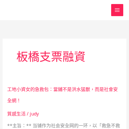
跳
至
主
要
內
容
板橋支票融資
工地小資女的急救包：當鋪不是洪水猛獸，而是社會安
全網！
質感生活
/
judy
**主旨：** 当铺作为社会安全网的一环，以「救急不救