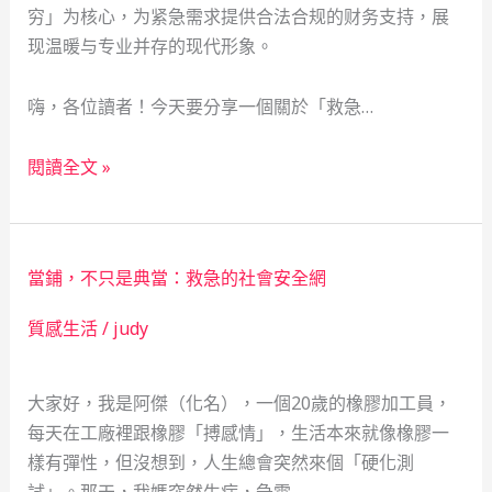
穷」为核心，为紧急需求提供合法合规的财务支持，展
现温暖与专业并存的现代形象。
嗨，各位讀者！今天要分享一個關於「救急…
工
閱讀全文 »
地
小
資
當鋪，不只是典當：救急的社會安全網
女
的
質感生活
/
judy
急
救
大家好，我是阿傑（化名），一個20歲的橡膠加工員，
包：
每天在工廠裡跟橡膠「搏感情」，生活本來就像橡膠一
當
樣有彈性，但沒想到，人生總會突然來個「硬化測
鋪
試」。那天，我媽突然生病，急需…