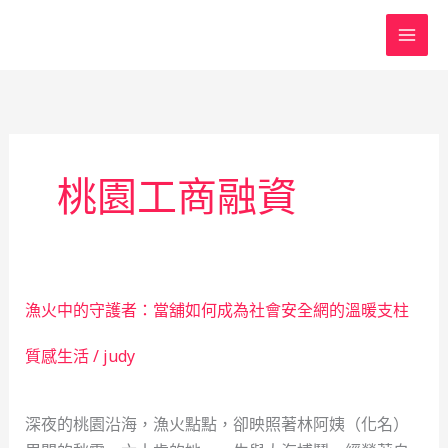
跳
至
主
要
內
容
桃園工商融資
漁火中的守護者：當舖如何成為社會安全網的溫暖支柱
質感生活
/
judy
深夜的桃園沿海，漁火點點，卻映照著林阿姨（化名）