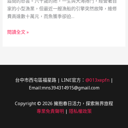
眉間的愁雲。六十歲的她，一生與大海搏鬥，經營著自
家的小型漁業，但最近一艘漁船的引擎突然故障，維修
費高達數十萬元，而魚獲季卻迫…
漁
閱讀全文 »
火
中
的
守
護
者：
台中市西屯區福星路 | LINE官方：
@013xepfn
|
當
Email:mns394314915@gmail.com
舖
如
Copyright © 2026 擁抱春日活力，探索無界旅程
何
專業免責聲明
|
隱私權政策
成
為