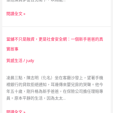
如
舞
何
閱讀全文 »
台
用
下
「救
的
急」
當舖不只是融資，更是社會安全網：一個新手爸爸的真
光：
重
一
新
實故事
位
點
質感生活
/
judy
女
亮
演
人
員
生
凌晨三點，陳志明（化名）坐在客廳沙發上，望著手機
的
裡銀行的貸款拒絕通知，耳邊傳來嬰兒房的哭聲。他今
蛻
年五十歲，剛升格為新手爸爸，在保險公司擔任理賠專
變
員。原本平靜的生活，因為太太…
與
當
當
閱讀全文 »