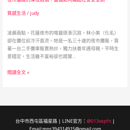
新
手
手
爸
質感生活
/
judy
爸
爸
爸：
的
凌晨兩點，花蓮夜市的喧囂逐漸沉寂，林小美（化名）
當
真
卻在攤位前冷汗直流。她是一名三十歲的夜市攤販，靠
鋪
實
著一台二手攤車販賣熱炒，獨力扶養年邁母親。平時生
如
故
意穩定，生活雖不富裕卻也踏實…
何
事
成
夜
為
閱讀全文 »
市
社
攤
會
販
安
的
全
深
網
夜
台中市西屯區福星路 | LINE官方：
@013xepfn
|
救
Email:mns394314915@gmail.com