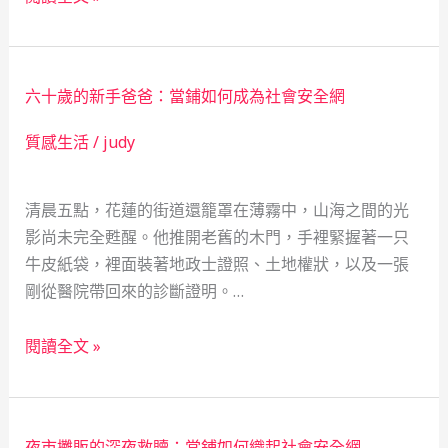
舖
舖
的
不
溫
只
柔
六十歲的新手爸爸：當鋪如何成為社會安全網
是
守
融
質感生活
/
judy
護
資，
更
清晨五點，花蓮的街道還籠罩在薄霧中，山海之間的光
是
影尚未完全甦醒。他推開老舊的木門，手裡緊握著一只
社
牛皮紙袋，裡面裝著地政士證照、土地權狀，以及一張
會
剛從醫院帶回來的診斷證明。…
安
全
六
網：
閱讀全文 »
十
一
歲
個
的
新
夜市攤販的深夜救贖：當鋪如何織起社會安全網