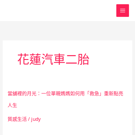
跳
至
主
要
內
容
花蓮汽車二胎
當舖裡的月光：一位單親媽媽如何用「救急」重新點亮
人生
質感生活
/
judy