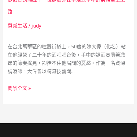
的
默
財
融
路
務
資
質感生活
/
judy
重
歷
生
險
記：
記
在台北萬華區的喧囂街道上，50歲的陳大偉（化名）站
智
在他經營了二十年的酒吧吧台後，手中的調酒壺隨著激
慧
昂的節奏搖晃，卻掩不住他眉間的憂愁。作為一名資深
融
調酒師，大偉曾以精湛技藝聞…
資
扭
從
閱讀全文 »
轉
低
人
谷
生
到
劇
巔
本
峰：