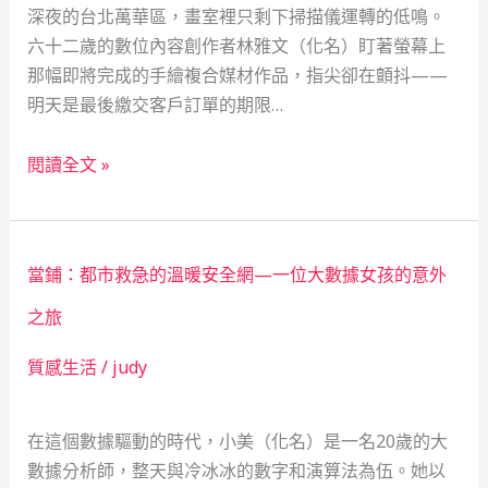
深夜的台北萬華區，畫室裡只剩下掃描儀運轉的低鳴。
六十二歲的數位內容創作者林雅文（化名）盯著螢幕上
那幅即將完成的手繪複合媒材作品，指尖卻在顫抖——
明天是最後繳交客戶訂單的期限…
當
閱讀全文 »
一
幅
畫
當鋪：都市救急的溫暖安全網—一位大數據女孩的意外
背
後
之旅
的
質感生活
/
judy
真
相
被
在這個數據驅動的時代，小美（化名）是一名20歲的大
揭
數據分析師，整天與冷冰冰的數字和演算法為伍。她以
開：