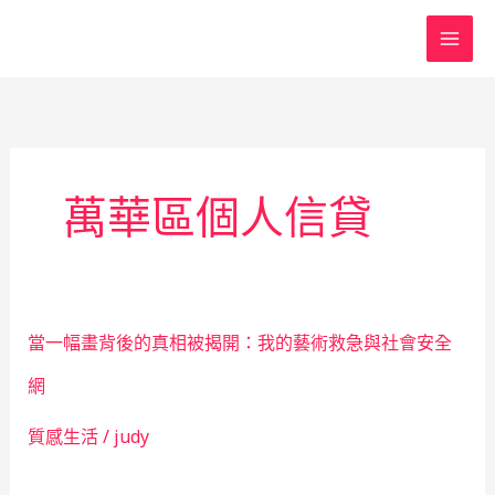
跳
至
主
要
內
容
萬華區個人信貸
當一幅畫背後的真相被揭開：我的藝術救急與社會安全
網
質感生活
/
judy