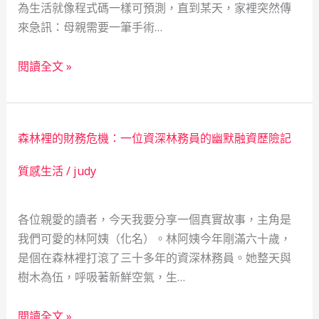
為生活就像程式碼一樣可預測，直到某天，家裡突然傳
我
來急訊：母親需要一筆手術…
的
藝
當
閱讀全文 »
術
鋪：
救
都
急
市
與
森林裡的財務危機：一位資深林務員的幽默融資歷險記
救
社
急
質感生活
/
judy
會
的
安
溫
全
各位親愛的讀者，今天我要分享一個真實故事，主角是
暖
網
我們可愛的林阿姨（化名）。林阿姨今年剛滿六十歲，
安
是個在森林裡打滾了三十多年的資深林務員。她整天與
全
樹木為伍，呼吸著新鮮空氣，生…
網
—
森
一
閱讀全文 »