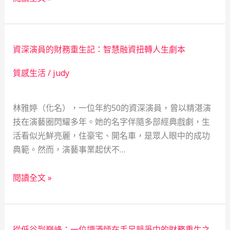
林
位
裡
大
的
數
資深演員的財務重生記：智慧融資扭轉人生劇本
財
據
務
女
質感生活
/
judy
危
孩
機：
的
林雅婷（化名），一位年約50的資深演員，曾以精湛演
一
意
技在演藝圈閃耀多年。她的名字伴隨多部經典戲劇，生
位
外
活看似光鮮亮麗，住豪宅、開名車，是眾人眼中的成功
資
之
典範。然而，演藝事業起伏不…
深
旅
林
資
務
閱讀全文 »
深
員
演
的
員
幽
從低谷到巔峰：一位調酒師在手足競爭中的財務重生之