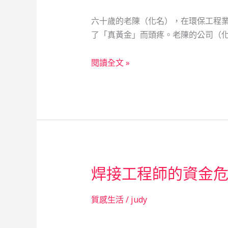
六十歲的老陳（化名），在環保工程
了「真黃金」而頭疼。老陳的公司（化
當
閱讀全文 »
鋪
的
溫
暖：
一
位
環
焊接工程師的資金
保
老
師
質感生活
/
judy
傅
的