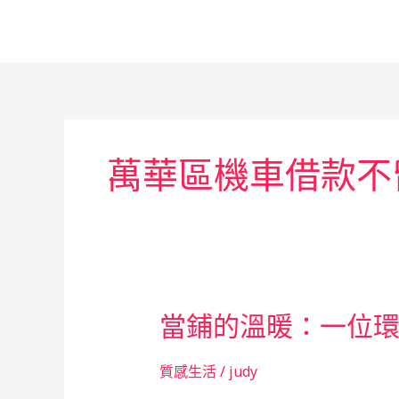
跳
至
主
要
內
容
萬華區機車借款不
當鋪的溫暖：一位
質感生活
/
judy