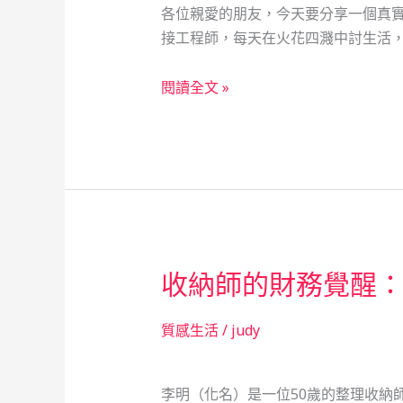
各位親愛的朋友，今天要分享一個真實
急
接工程師，每天在火花四濺中討生活，
用
錢
焊
閱讀全文 »
故
接
事，
工
見
程
證
師
社
的
會
資
安
金
全
收納師的財務覺醒
危
網
機：
的
萬
質感生活
/
judy
力
華
量
區
李明（化名）是一位50歲的整理收納
借