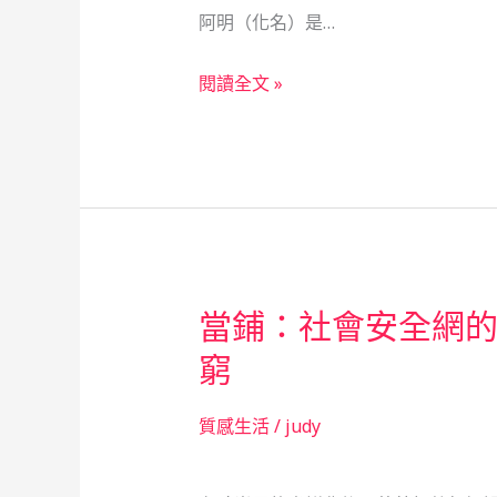
鋪
阿明（化名）是…
經
驗
化
閱讀全文 »
談
妝
師
的
暖
心
典
當
當鋪：社會安全網
記：
手
窮
足
同
質感生活
/
judy
心，
當