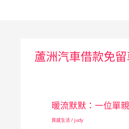
跳
至
主
要
內
容
蘆洲汽車借款免留
暖流默默：一位單
質感生活
/
judy