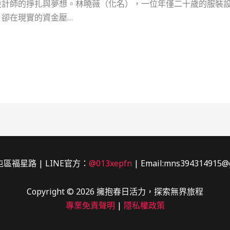
設計師的掙扎與夢想。林曉薇（化名），一位年僅二十歲的服裝
卻在現實的資金壓…
區福星路 | LINE官方：
@013xepfn
| Email:mns394314915@
Copyright © 2026 擁抱春日活力，探索無界旅程
專業免責聲明
|
隱私權政策