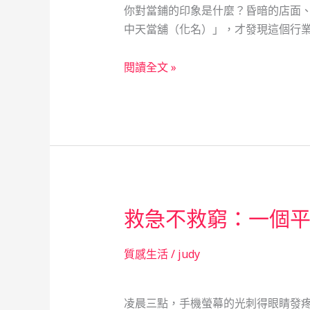
你對當鋪的印象是什麼？昏暗的店面
的
中天當舖（化名）」，才發現這個行業
扶
持
當
閱讀全文 »
故
鋪
事
不
只
是
借
錢
的
救急不救窮：一個
地
方：
一
質感生活
/
judy
個
年
凌晨三點，手機螢幕的光刺得眼睛發
輕