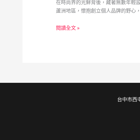
鋪
在時尚界的光鮮背後，藏著無數年輕
成
蘆洲地區，懷抱創立個人品牌的野心，
救
急
當
閱讀全文 »
靠
鋪：
山
社
會
安
全
網
的
溫
台中市西屯
暖
守
護
者
——