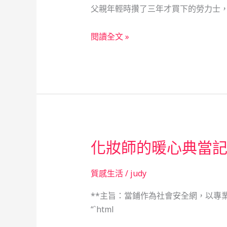
父親年輕時攢了三年才買下的勞力士，
育
種
救
閱讀全文 »
專
急
家
不
的
救
蛻
窮：
變
一
故
個
事
平
化妝師的暖心典當
台
經
濟
質感生活
/
judy
者
**主旨：當鋪作為社會安全網，以專業與
的
“`html
當