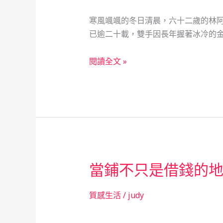
寒風颯颯的冬日清晨，六十二歲的林
已逾二十載，雙手因長年握著冰冷的金
暖
閱讀全文 »
流
默
默：
一
位
單
親
當鋪不只是借錢的
母
親
與
質感生活
/
judy
當
舖