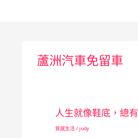
跳
至
主
要
內
容
蘆洲汽車免留車
人生就像鞋底，總
質感生活
/
judy