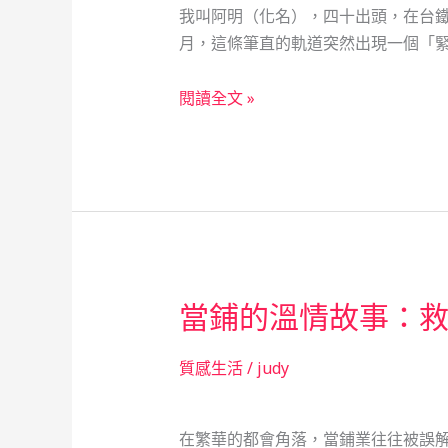
我叫阿明（化名），四十出頭，在台
時
月，這條筆直的軌道突然出現一個「緊
候
鐵
閱讀全文 »
路
大
叔
的
當
舖
奇
當鋪的溫情故事：
遇：
救
急
質感生活
/
judy
不
救
在繁華的都會角落，當鋪業往往被誤