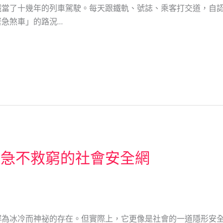
鐵當了十幾年的列車駕駛。每天跟鐵軌、號誌、乘客打交道，自
急煞車」的路況…
救急不救窮的社會安全網
解為冰冷而神祕的存在。但實際上，它更像是社會的一道隱形安