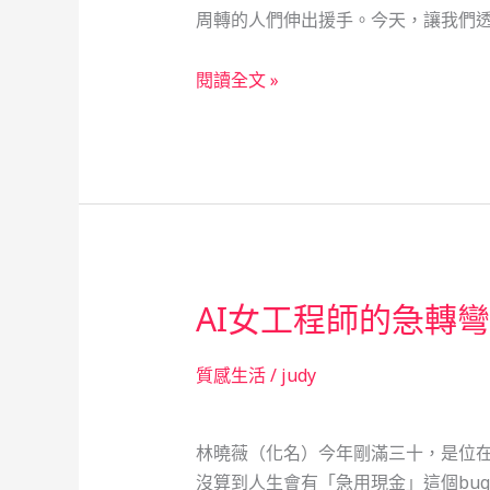
窮
周轉的人們伸出援手。今天，讓我們透
的
社
當
閱讀全文 »
會
鋪
安
的
全
溫
網
情
故
事：
救
AI女工程師的急轉
急
不
救
質感生活
/
judy
窮
的
林曉薇（化名）今年剛滿三十，是位在
社
沒算到人生會有「急用現金」這個bu