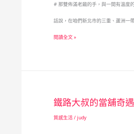
# 那雙佈滿老繭的手，與一間有溫度
話說，在咱們新北市的三重、蘆洲一
人
閱讀全文 »
生
就
像
鞋
底，
總
有
鐵路大叔的當舖奇
需
要
「補
質感生活
/
judy
洞」
的