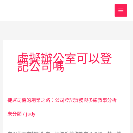
跳
至
主
要
內
容
虛擬辦公室可以登
記公司嗎
捷運司機的創業之路：公司登記實務與多線敘事分析
未分類
/
judy