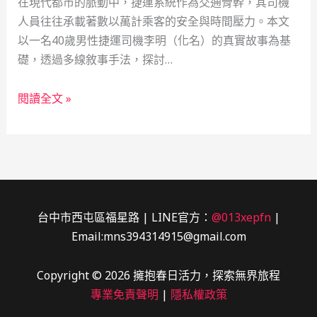
在現代都市的脈動中，捷運系統作為交通骨幹，其司機
人員往往承載著數以萬計乘客的安全與時間壓力。本文
以一名40歲男性捷運司機李明（化名）的真實故事為基
礎，透過多線敘事手法，探討…
捷
閱讀全文 »
運
司
機
的
創
業
台中市西屯區福星路 | LINE官方：
@013xepfn
|
之
Email:mns394314915@gmail.com
路：
公
Copyright © 2026 擁抱春日活力，探索無界旅程
司
專業免責聲明
|
隱私權政策
登