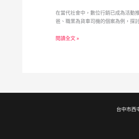
在當代社會中，數位行銷已成為活動推
爸、職業為貨車司機的個案為例，探討
從
閱讀全文 »
傳
統
職
業
到
數
位
行
台中市西屯
銷：
一
位
貨