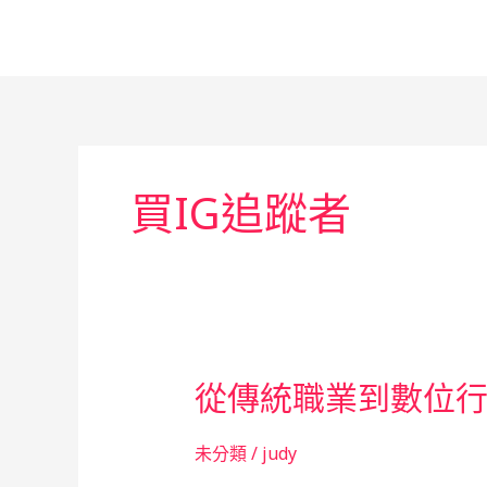
跳
至
主
要
內
容
買IG追蹤者
從傳統職業到數位
未分類
/
judy