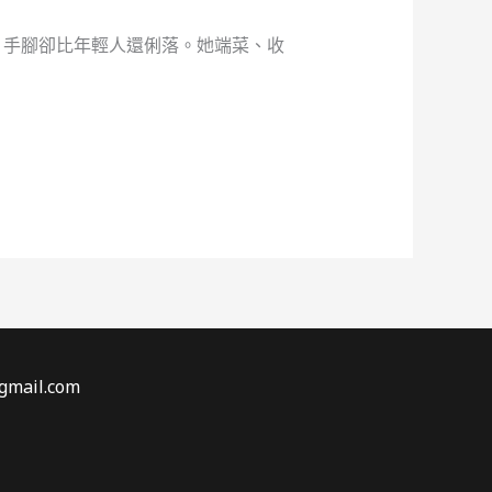
，手腳卻比年輕人還俐落。她端菜、收
gmail.com