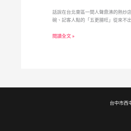
話說在台北東區一間人聲鼎沸的熱炒
碗、記客人點的「五更腸旺」從來不出
阿
閱讀全文 »
滿
嬸
的
加
密
奇
幻
之
台中市西屯
旅：
60
歲
外