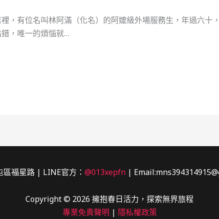
店裡，有位名叫林阿滿（化名）的阿嬤級外場服務生，年過六十
錯，唯一的煩惱就…
區福星路 | LINE官方：
@013xepfn
| Email:mns394314915@
Copyright © 2026 擁抱春日活力，探索無界旅程
專業免責聲明
|
隱私權政策