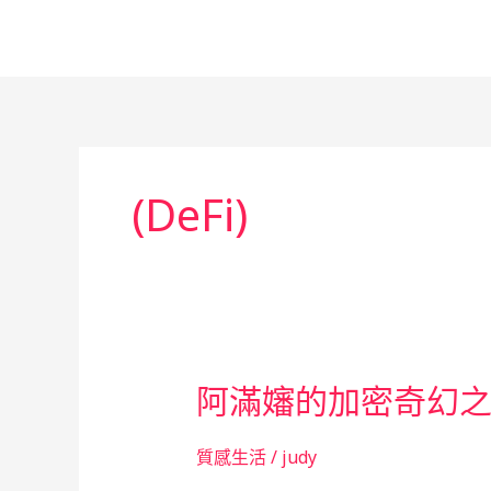
跳
至
主
要
內
容
(DeFi)
阿滿嬸的加密奇幻之
質感生活
/
judy