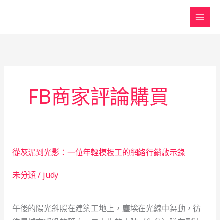
跳
至
主
要
內
容
FB商家評論購買
從灰泥到光影：一位年輕模板工的網絡行銷啟示錄
未分類
/
judy
午後的陽光斜照在建築工地上，塵埃在光線中舞動，彷