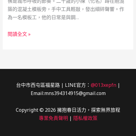
彿是城市呼吸的節奏。二十歲的小陳（化名）蹲在剛澆
築的混凝土模板旁，手中工具輕敲，發出細碎聲響。作
為一名模板工，他的日常是與鋼…
從
閱讀全文 »
灰
泥
到
光
影：
一
台中市西屯區福星路 | LINE官方：
@013xepfn
|
位
Email:mns394314915@gmail.com
年
輕
Copyright © 2026 擁抱春日活力，探索無界旅程
模
專業免責聲明
|
隱私權政策
板
工