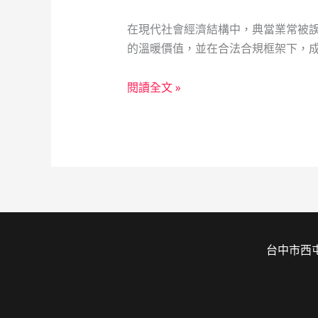
在現代社會經濟結構中，典當業常被
的溫暖價值，並在合法合規框架下，成
當
閱讀全文 »
鋪
作
為
社
會
安
全
網：
台中市西屯
一
位
空
服