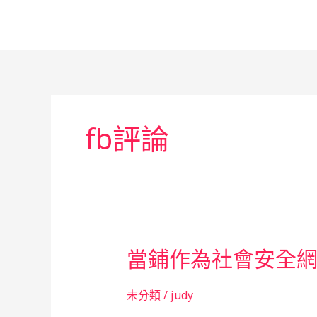
跳
至
主
要
內
容
fb評論
當鋪作為社會安全
未分類
/
judy