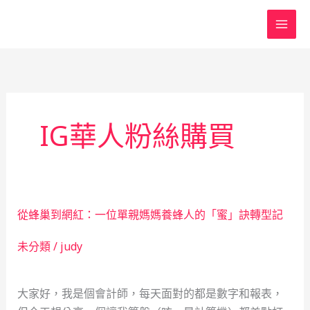
跳
至
主
要
內
容
IG華人粉絲購買
從蜂巢到網紅：一位單親媽媽養蜂人的「蜜」訣轉型記
未分類
/
judy
大家好，我是個會計師，每天面對的都是數字和報表，