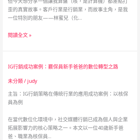
但今天想分享一個讓我算盤（咳，是計算機）都差點打
歪的真實故事。客戶行業是行銷業，而故事主角，是我
一位特別的朋友——林蜜兒（化…
從
閱讀全文 »
蜂
巢
到
IG行銷成功案例：覈保員新手爸爸的數位轉型之路
網
紅：
未分類
/
judy
一
主旨：IG行銷策略在傳統行業的應用成功案例：以核保
位
員為例
單
親
媽
在當代數位化環境中，社交媒體行銷已成為個人與企業
媽
拓展影響力的核心策略之一。本文以一位40歲新手爸
養
爸、職業為核保員…