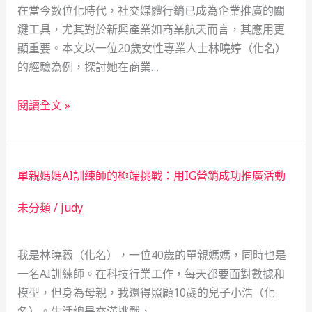
在當今數位化時代，社交媒體行銷已成為企業推廣的關
鍵工具，尤其對於新興產業如商業航天而言，其應用更
顯重要。本文以一位20歲女性專業人士林曉婷（化名）
的經驗為例，探討她在商業…
商
閱讀全文 »
業
航
天
單親媽媽AI訓練師的極端挑戰：用IG營銷成功推廣活動
產
業
未分類
/
judy
中
的
我是林曉薇（化名），一位40歲的單親媽媽，同時也是
Instagram
一名AI訓練師。在科技行業工作，每天都要面對數據和
行
模型，但身為母親，我還得照顧10歲的兒子小浩（化
銷
名）。生活總是充滿挑戰，…
挑