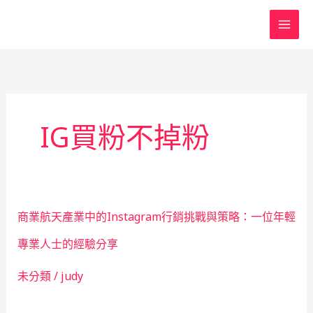
跳
至
主
要
內
容
IG買粉不掉粉
商業航天產業中的Instagram行銷挑戰與策略：一位年輕
專業人士的經驗分享
未分類
/
judy