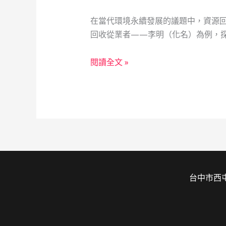
在當代環境永續發展的議題中，資源回
回收從業者——李明（化名）為例，
資
閱讀全文 »
源
回
收
業
的
數
位
轉
台中市西屯
型：
知
識
科