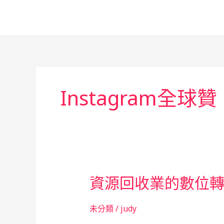
跳
至
主
要
內
容
Instagram全球贊
資源回收業的數位
未分類
/
judy