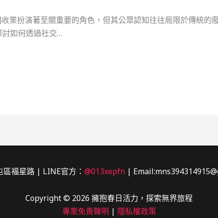
收業扮演著至關重要的角色，但其公眾認知往往局限於傳統的廢
探討如何透過社交…
區福星路 | LINE官方：
@013xepfn
| Email:mns394314915@
Copyright © 2026 擁抱春日活力，探索無界旅程
專業免責聲明
|
隱私權政策