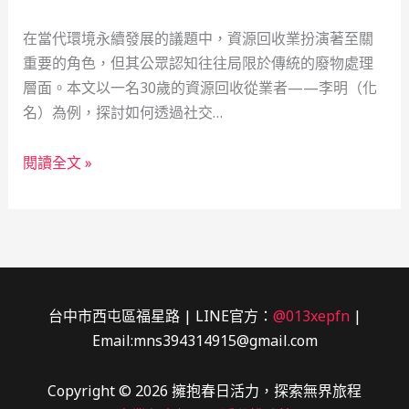
在當代環境永續發展的議題中，資源回收業扮演著至關
重要的角色，但其公眾認知往往局限於傳統的廢物處理
層面。本文以一名30歲的資源回收從業者——李明（化
名）為例，探討如何透過社交…
資
閱讀全文 »
源
回
收
業
的
數
台中市西屯區福星路 | LINE官方：
@013xepfn
|
位
Email:mns394314915@gmail.com
轉
型：
Copyright © 2026 擁抱春日活力，探索無界旅程
知