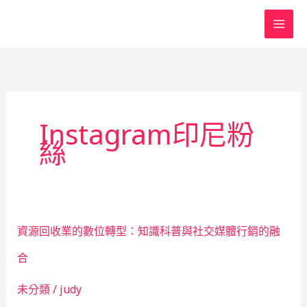
跳
至
主
要
內
容
Instagram印尼粉
絲
資源回收業的數位轉型：知識科普與社交媒體行銷的融
合
未分類
/
judy