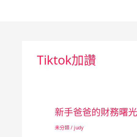
跳
至
主
要
內
容
Tiktok加讚
新手爸爸的財務曙
未分類
/
judy