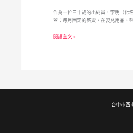
作為一位三十歲的出納員，李明（化
蓋；每月固定的薪資，在嬰兒用品、醫
新
閱讀全文 »
手
爸
爸
的
財
務
曙
光：
台中市西屯
典
當
業
如