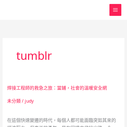
跳
至
主
要
內
容
tumblr
焊接工程師的救急之旅：當鋪，社會的溫暖安全網
未分類
/
judy
在這個快速變遷的時代，每個人都可能面臨突如其來的