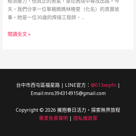
經濟壓力，但真正的勇氣，是在困境中尋找出路。今
天，我們分享一位單親媽媽林曉雯（化名）的真實故
事，她是一位30歲的焊接工程師，…
焊
閱讀全文 »
接
工
程
師
的
救
台中市西屯區福星路 | LINE官方：
@013xepfn
|
急
Email:mns394314915@gmail.com
之
旅：
Copyright © 2026 擁抱春日活力，探索無界旅程
當
專業免責聲明
|
隱私權政策
鋪，
社