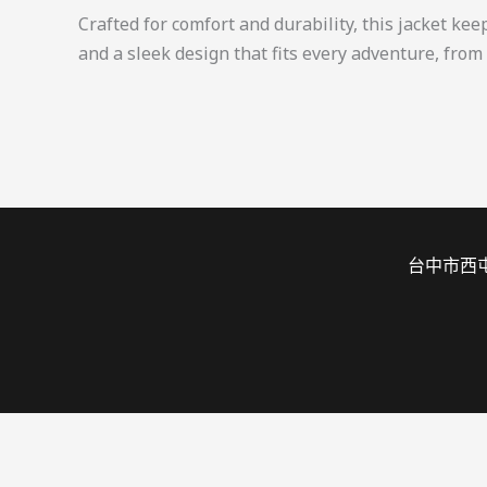
Crafted for comfort and durability, this jacket ke
and a sleek design that fits every adventure, from 
台中市西屯